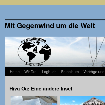
Mit Gegenwind um die Welt
Zum
Home
Wir Drei
Logbuch
Fotoalbum
Vorträge und
Inhalt
Hiva Oa: Eine andere Insel
springen