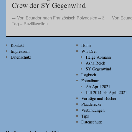
Crew der SY Gegenwind
←
Von Ecuador nach Französisch Polynesien – 3.
Von Ecuad
Tag – Pazifikwellen
Kontakt
Home
Impressum
Wir Drei
Datenschutz
Helge Aßmann
Asha Reich
SY Gegenwind
Logbuch
Fotoalbum
Ab April 2021
Juli 2014 bis April 2021
Vorträge und Bücher
Plauderecke
Verbindungen
Tips
Datenschutz