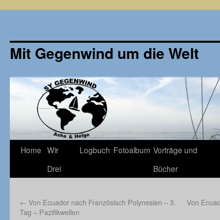
Mit Gegenwind um die Welt
Zum
Home
Wir
Logbuch
Fotoalbum
Vorträge und
Inhalt
Drei
Bücher
springen
←
Von Ecuador nach Französisch Polynesien – 3.
Von Ecuad
Tag – Pazifikwellen