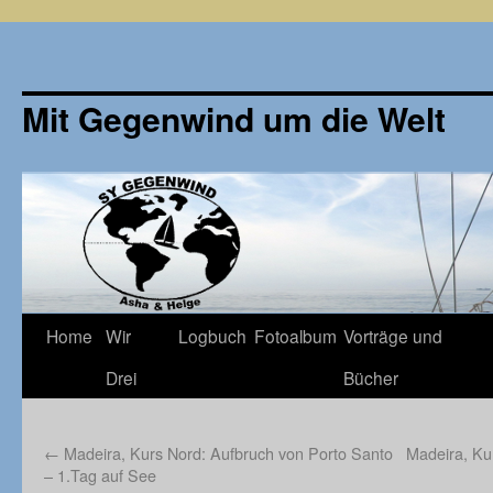
Mit Gegenwind um die Welt
Zum
Home
Wir
Logbuch
Fotoalbum
Vorträge und
Inhalt
Drei
Bücher
springen
←
Madeira, Kurs Nord: Aufbruch von Porto Santo
Madeira, Ku
– 1.Tag auf See