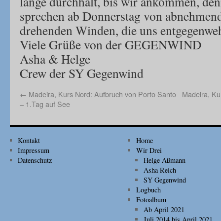
lange durchhält, bis wir ankommen, de
sprechen ab Donnerstag von abnehmend
drehenden Winden, die uns entgegenwe
Viele Grüße von der GEGENWIND
Asha & Helge
Crew der SY Gegenwind
←
Madeira, Kurs Nord: Aufbruch von Porto Santo
Madeira, Ku
– 1.Tag auf See
Kontakt
Home
Impressum
Wir Drei
Datenschutz
Helge Aßmann
Asha Reich
SY Gegenwind
Logbuch
Fotoalbum
Ab April 2021
Juli 2014 bis April 2021