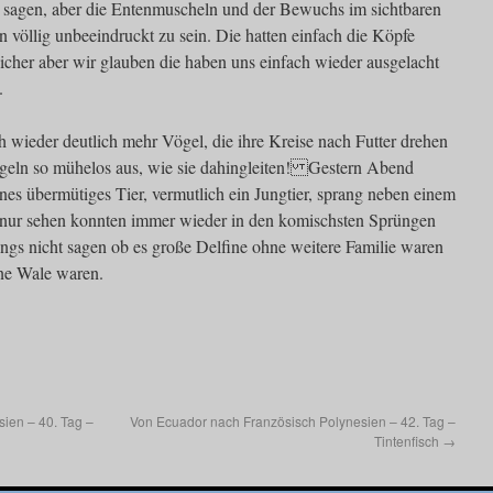
ht sagen, aber die Entenmuscheln und der Bewuchs im sichtbaren
 völlig unbeeindruckt zu sein. Die hatten einfach die Köpfe
icher aber wir glauben die haben uns einfach wieder ausgelacht
.
wieder deutlich mehr Vögel, die ihre Kreise nach Futter drehen
vögeln so mühelos aus, wie sie dahingleiten! Gestern Abend
es übermütiges Tier, vermutlich ein Jungtier, sprang neben einem
r nur sehen konnten immer wieder in den komischsten Sprüngen
ngs nicht sagen ob es große Delfine ohne weitere Familie waren
ine Wale waren.
ien – 40. Tag –
Von Ecuador nach Französisch Polynesien – 42. Tag –
Tintenfisch
→