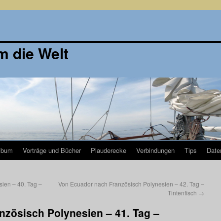
m die Welt
lbum
Vorträge und Bücher
Plauderecke
Verbindungen
Tips
Date
ien – 40. Tag –
Von Ecuador nach Französisch Polynesien – 42. Tag –
Tintenfisch
→
nzösisch Polynesien – 41. Tag –