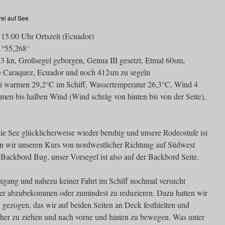
rei auf See
15:00 Uhr Ortszeit (Ecuador)
1°55,268‘
3 kn, Großsegel geborgen, Genua III gesetzt, Etmal 60sm,
e Caraquez, Ecuador und noch 412sm zu segeln
ei warmen 29,2°C im Schiff, Wassertemperatur 26,3°C, Wind 4
umen bis halben Wind (Wind schräg von hinten bis von der Seite),
ie See glücklicherweise wieder beruhig und unsere Rodeostufe ist
en wir unseren Kurs von nordwestlicher Richtung auf Südwest
f Backbord Bug, unser Vorsegel ist also auf der Backbord Seite.
ngang und nahezu keiner Fahrt im Schiff nochmal versucht
r abzubekommen oder zumindest zu reduzieren. Dazu hatten wir
gezogen, das wir auf beiden Seiten an Deck festhielten und
 her zu ziehen und nach vorne und hinten zu bewegen. Was unter