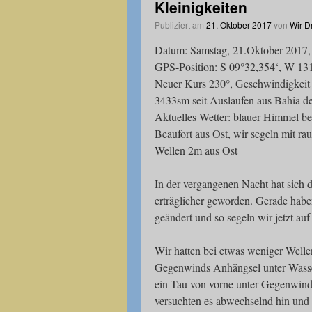
Kleinigkeiten
Publiziert am
21. Oktober 2017
von
Wir D
Datum: Samstag, 21.Oktober 2017, 
GPS-Position: S 09°32,354‘, W 13
Neuer Kurs 230°, Geschwindigkeit 
3433sm seit Auslaufen aus Bahia d
Aktuelles Wetter: blauer Himmel b
Beaufort aus Ost, wir segeln mit ra
Wellen 2m aus Ost
In der vergangenen Nacht hat sich d
erträglicher geworden. Gerade hab
geändert und so segeln wir jetzt au
Wir hatten bei etwas weniger Welle
Gegenwinds Anhängsel unter Wasse
ein Tau von vorne unter Gegenwind 
versuchten es abwechselnd hin und