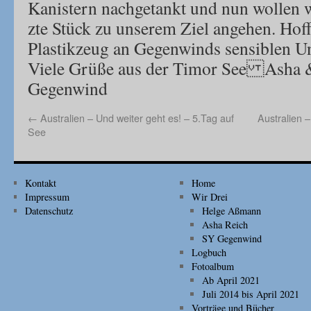
Kanistern nachgetankt und nun wollen w
zte Stück zu unserem Ziel angehen. Hoff
Plastikzeug an Gegenwinds sensiblen Un
Viele Grüße aus der Timor See Asha
Gegenwind
←
Australien – Und weiter geht es! – 5.Tag auf
Australien 
See
Kontakt
Home
Impressum
Wir Drei
Datenschutz
Helge Aßmann
Asha Reich
SY Gegenwind
Logbuch
Fotoalbum
Ab April 2021
Juli 2014 bis April 2021
Vorträge und Bücher