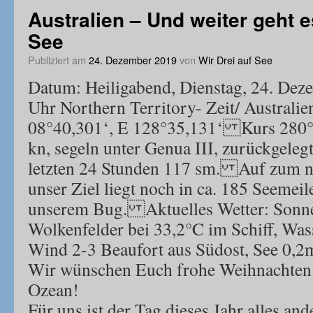
Australien – Und weiter geht e
See
Publiziert am
24. Dezember 2019
von
Wir Drei auf See
Datum: Heiligabend, Dienstag, 24. Dez
Uhr Northern Territory- Zeit/ Austral
08°40,301‘, E 128°35,131‘ Kurs 280°,
kn, segeln unter Genua III, zurückgeleg
letzten 24 Stunden 117 sm. Auf zum n
unser Ziel liegt noch in ca. 185 Seemei
unserem Bug. Aktuelles Wetter: Sonn
Wolkenfelder bei 33,2°C im Schiff, Was
Wind 2-3 Beaufort aus Südost, See 0,2
Wir wünschen Euch frohe Weihnachten
Ozean!
Für uns ist der Tag dieses Jahr alles and