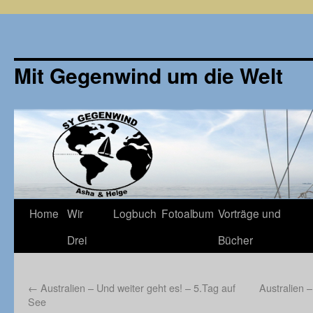
Mit Gegenwind um die Welt
Zum
Home
Wir
Logbuch
Fotoalbum
Vorträge und
Inhalt
Drei
Bücher
springen
←
Australien – Und weiter geht es! – 5.Tag auf
Australien 
See