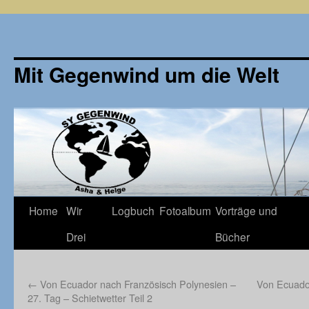
Mit Gegenwind um die Welt
Zum
Home
Wir
Logbuch
Fotoalbum
Vorträge und
Inhalt
Drei
Bücher
springen
←
Von Ecuador nach Französisch Polynesien –
Von Ecuador
27. Tag – Schietwetter Teil 2