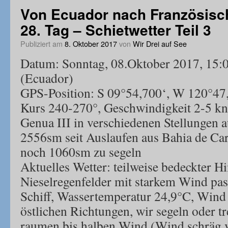
Von Ecuador nach Französisc
28. Tag – Schietwetter Teil 3
Publiziert am
8. Oktober 2017
von
Wir Drei auf See
Datum: Sonntag, 08.Oktober 2017, 15:0
(Ecuador)
GPS-Position: S 09°54,700‘, W 120°47
Kurs 240-270°, Geschwindigkeit 2-5 kn
Genua III in verschiedenen Stellungen a
2556sm seit Auslaufen aus Bahia de Ca
noch 1060sm zu segeln
Aktuelles Wetter: teilweise bedeckter H
Nieselregenfelder mit starkem Wind pas
Schiff, Wassertemperatur 24,9°C, Wind
östlichen Richtungen, wir segeln oder tr
raumen bis halben Wind (Wind schräg v