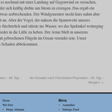
 es nochmal mit einer Landung auf Gegenwind zu versuchen,
 der sich kräftig drehte um Strom zu erzeugen. Das ergab ein
detwas zerbrechenden. Der Windgenerator stockt kurz nahm aber
t an. Aber der Vogel, der nahezu die Spannweite unseres
e fürchterlich und stürzte ins Wasser, wo das Spektakel weiterging
wieder in die Lüfte zu heben. Der Arme blieb in unserem
it gebrochenen Flügeln im Ozean verendet sein. Unser
nen Schaden abbekommen.
ien – 48. Tag –
Von Ecuador nach Französisch Polynesien – 50. Tag –
Morgen!
→
Meta
Home
Wir Drei
Anmelden
Helge Aßmann
Eintrags-Feed