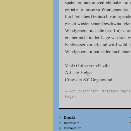
später, er muß umgedreht haben um
geriet er in unseren Windgenerator,
fürchterliches Geräusch von irgen
gleich wieder seine Geschwindigkei
Windgenerators hatte (ca. 1m) schri
er aber nicht in der Lage war sich 
Kielwasser zurück und wird wohl m
Windgenerator hat leider auch ei
Viele Grüße vom Pazifik
Asha & Helge
Crew der SY Gegenwind
←
Von Ecuador nach Französisch Polynes
Regen
Kontakt
Impressum
Datenschutz