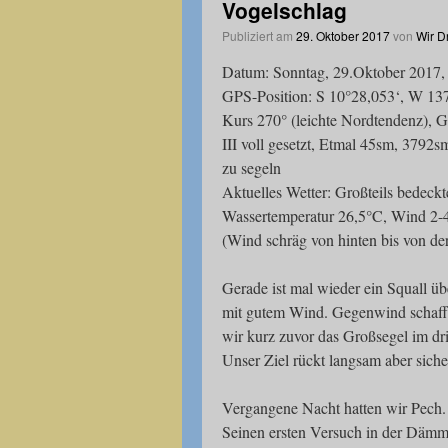
Vogelschlag
Publiziert am
29. Oktober 2017
von
Wir D
Datum: Sonntag, 29.Oktober 2017, 
GPS-Position: S 10°28,053‘, W 13
Kurs 270° (leichte Nordtendenz), G
III voll gesetzt, Etmal 45sm, 3792
zu segeln
Aktuelles Wetter: Großteils bedeck
Wassertemperatur 26,5°C, Wind 2-4
(Wind schräg von hinten bis von de
Gerade ist mal wieder ein Squall ü
mit gutem Wind. Gegenwind schafft
wir kurz zuvor das Großsegel im drit
Unser Ziel rückt langsam aber siche
Vergangene Nacht hatten wir Pech. E
Seinen ersten Versuch in der Dämme