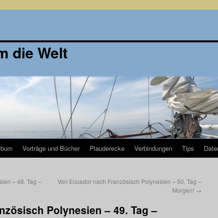
m die Welt
lbum
Vorträge und Bücher
Plauderecke
Verbindungen
Tips
Date
ien – 48. Tag –
Von Ecuador nach Französisch Polynesien – 50. Tag –
Morgen!
→
nzösisch Polynesien – 49. Tag –