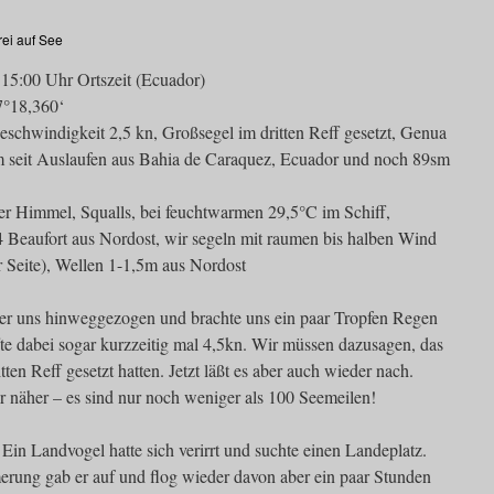
rei auf See
15:00 Uhr Ortszeit (Ecuador)
7°18,360‘
eschwindigkeit 2,5 kn, Großsegel im dritten Reff gesetzt, Genua
sm seit Auslaufen aus Bahia de Caraquez, Ecuador und noch 89sm
ter Himmel, Squalls, bei feuchtwarmen 29,5°C im Schiff,
 Beaufort aus Nordost, wir segeln mit raumen bis halben Wind
r Seite), Wellen 1-1,5m aus Nordost
ber uns hinweggezogen und brachte uns ein paar Tropfen Regen
e dabei sogar kurzzeitig mal 4,5kn. Wir müssen dazusagen, das
ten Reff gesetzt hatten. Jetzt läßt es aber auch wieder nach.
r näher – es sind nur noch weniger als 100 Seemeilen!
in Landvogel hatte sich verirrt und suchte einen Landeplatz.
rung gab er auf und flog wieder davon aber ein paar Stunden