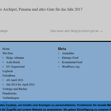
o Archipel, Panama und alles Gute für das Jahr 2017
tstage
Das neue Jahr fängt ja schon gut an
→
Meta
Home
Wir Drei
Anmelden
Helge Aßmann
Eintrags-Feed
Asha Reich
Kommentar-Feed
SY Gegenwind
WordPress.org
Logbuch
Fotoalbum
Ab April 2021
Juli 2014 bis April 2021
Vorträge und Bücher
Plauderecke
Verbindungen
Tips
den Cookies, um Inhalte und Anzeigen zu personalisieren, Funktionen für soziale Me
Datenschutz
die Zugriffe auf unsere Website zu analysieren. Sie geben Einwilligung zu unseren 