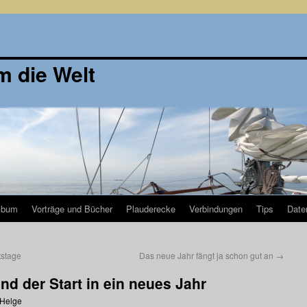
m die Welt
lbum
Vorträge und Bücher
Plauderecke
Verbindungen
Tips
Date
tstage
Das neue Jahr fängt ja schon gut an
→
d der Start in ein neues Jahr
Helge