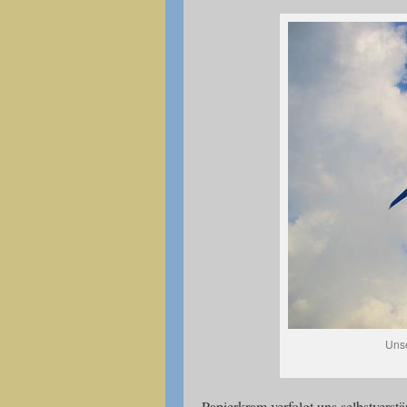
Uns
Papierkram verfolgt uns selbstverst