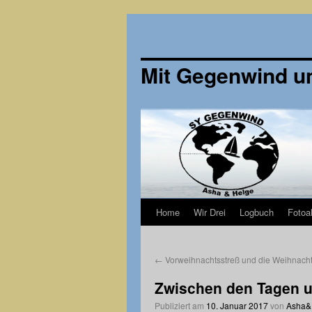
Mit Gegenwind u
Home
Wir Drei
Logbuch
Fotoa
Zum
Inhalt
←
Vorweihnachtsstreß und die Weihnach
springen
Zwischen den Tagen un
Publiziert am
10. Januar 2017
von
Asha&