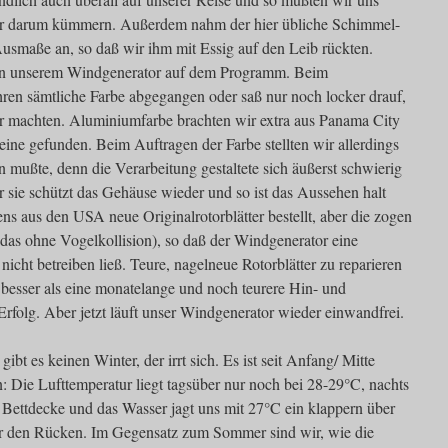
er darum kümmern. Außerdem nahm der hier übliche Schimmel-
Ausmaße an, so daß wir ihm mit Essig auf den Leib rückten.
von unserem Windgenerator auf dem Programm. Beim
ren sämtliche Farbe abgegangen oder saß nur noch locker drauf,
tur machten. Aluminiumfarbe brachten wir extra aus Panama City
keine gefunden. Beim Auftragen der Farbe stellten wir allerdings
ein mußte, denn die Verarbeitung gestaltete sich äußerst schwierig
er sie schützt das Gehäuse wieder und so ist das Aussehen halt
ns aus den USA neue Originalrotorblätter bestellt, aber die zogen
 das ohne Vogelkollision), so daß der Windgenerator eine
nicht betreiben ließ. Teure, nagelneue Rotorblätter zu reparieren
er besser als eine monatelange und noch teurere Hin- und
rfolg. Aber jetzt läuft unser Windgenerator wieder einwandfrei.
ibt es keinen Winter, der irrt sich. Es ist seit Anfang/ Mitte
 Die Lufttemperatur liegt tagsüber nur noch bei 28-29°C, nachts
 Bettdecke und das Wasser jagt uns mit 27°C ein klappern über
r den Rücken. Im Gegensatz zum Sommer sind wir, wie die