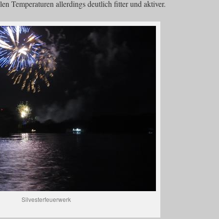
n Temperaturen allerdings deutlich fitter und aktiver.
Silvesterfeuerwerk