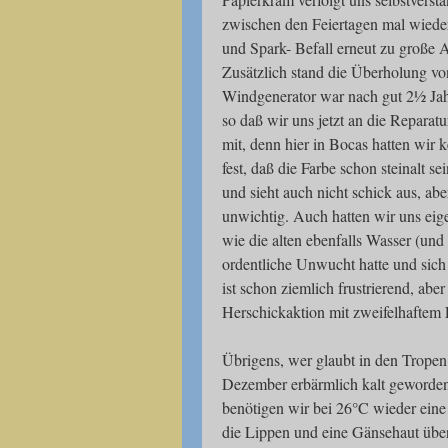
zwischen den Feiertagen mal wied
und Spark- Befall erneut zu große 
Zusätzlich stand die Überholung 
Windgenerator war nach gut 2½ Jah
so daß wir uns jetzt an die Repara
mit, denn hier in Bocas hatten wir 
fest, daß die Farbe schon steinalt s
und sieht auch nicht schick aus, ab
unwichtig. Auch hatten wir uns eige
wie die alten ebenfalls Wasser (und
ordentliche Unwucht hatte und sich 
ist schon ziemlich frustrierend, ab
Herschickaktion mit zweifelhaftem E
Übrigens, wer glaubt in den Tropen g
Dezember erbärmlich kalt geworden:
benötigen wir bei 26°C wieder eine
die Lippen und eine Gänsehaut übe