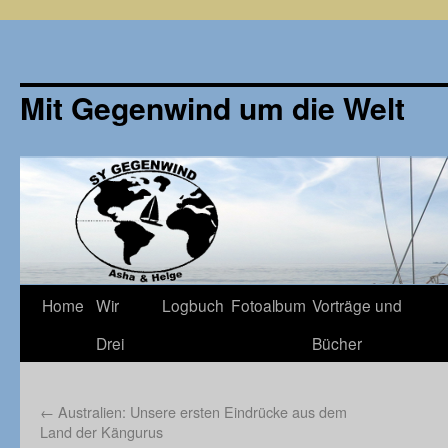
Mit Gegenwind um die Welt
Zum
Home
Wir
Logbuch
Fotoalbum
Vorträge und
Inhalt
Drei
Bücher
springen
←
Australien: Unsere ersten Eindrücke aus dem
Land der Kängurus