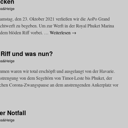
ocken
ha&Helge
 den 23. Oktober 2021 verließen wir die AoPo Grand
achtwerft zu begeben. Um zur Werft in der Royal Phuket Marina
 dem blöden Riff vorbei. …
Weiterlesen
→
Riff und was nun?
ha&Helge
en waren wir total erschöpft und ausgelaugt von der Havarie.
trengung von dem Segeltörn von Timor-Leste bis Phuket, der
lichen Corona-Zwangspause an dem anstrengenden Ankerplatz vor
r Notfall
ha&Helge