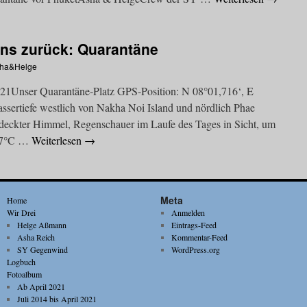
uns zurück: Quarantäne
ha&Helge
021Unser Quarantäne-Platz GPS-Position: N 08°01,716‘, E
ertiefe westlich von Nakha Noi Island und nördlich Phae
bedeckter Himmel, Regenschauer im Laufe des Tages in Sicht, um
2,7°C …
Weiterlesen
→
Meta
Home
Wir Drei
Anmelden
Helge Aßmann
Eintrags-Feed
Asha Reich
Kommentar-Feed
SY Gegenwind
WordPress.org
Logbuch
Fotoalbum
Ab April 2021
Juli 2014 bis April 2021