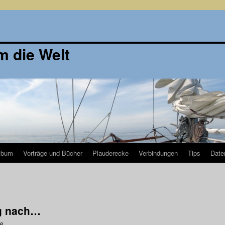
m die Welt
lbum
Vorträge und Bücher
Plauderecke
Verbindungen
Tips
Date
g nach…
ge